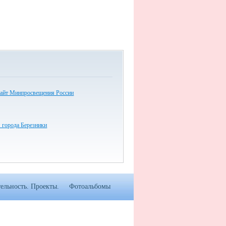
айт Минпросвещения России
 города Березники
ельность. Проекты.
Фотоальбомы