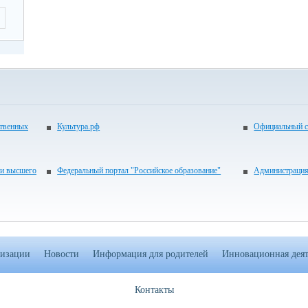
ственных
Культура.рф
Официальный с
 и высшего
Федеральный портал "Российское образование"
Администрация
низации
Новости
Информация для родителей
Инновационная деят
Контакты