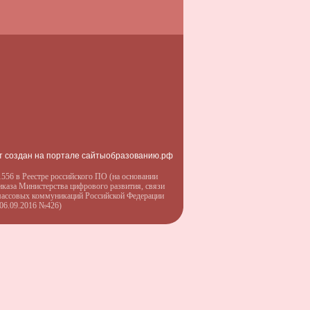
т создан на портале сайтыобразованию.рф
556 в Реестре российского ПО (на основании
иказа Министерства цифрового развития, связи
массовых коммуникаций Российской Федерации
 06.09.2016 №426)