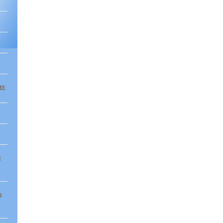
ИЕ
И
Ю