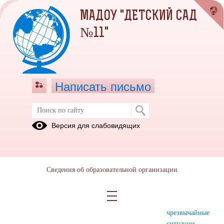
МАДОУ "ДЕТСКИЙ САД
№11"
Написать письмо
Безопасность и здоровье
Версия для слабовидящих
ДОРОЖНАЯ
Пожарная
Профилактика
БЕЗОПАСНОСТЬ
безопасность
безнадзорности
и
Сведения об образовательной организации
правонарушений
Информационная
Антинаркотическая
Гражданская
безопасность
безопасность
оборона и
чрезвычайные
ситуации