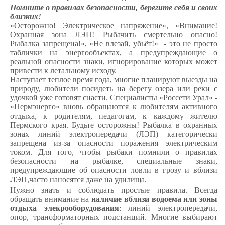
Помните о правилах безопасности, берегите себя и своих
близких!
«Осторожно! Электрическое напряжение», «Внимание!
Охранная зона ЛЭП! Рыбачить смертельно опасно!
Рыбалка запрещена!», «Не влезай, убьёт!»
- это не просто
таблички на энергообъектах, а предупреждающие о
реальной опасности знаки, игнорирование которых может
привести к летальному исходу.
Наступает теплое время года, многие планируют выезды на
природу, любители посидеть на берегу озера или реки с
удочкой уже готовят снасти. Специалисты «Россети Урал» -
«Пермэнерго» вновь обращаются к любителям активного
отдыха, к родителям, педагогам, к каждому жителю
Пермского края. Будьте осторожны! Рыбалка в охранных
зонах линий электропередачи (ЛЭП) категорически
запрещена из-за опасности поражения электрическим
током. Для того, чтобы рыбаки помнили о правилах
безопасности на рыбалке, специальные знаки,
предупреждающие об опасности ловли в грозу и вблизи
ЛЭП,часто наносятся даже на удилища.
Нужно знать и соблюдать простые правила. Всегда
обращать внимание на
наличие вблизи водоема или зоны
отдыха элекрооборудования
: линий электропередачи,
опор, трансформаторных подстанций. Многие выбирают