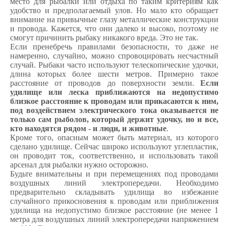
место для рыбалки или отдыха по таким критериям как
удобство и предполагаемый улов. Но мало кто обращает
внимание на привычные глазу металлические конструкции
и провода. Кажется, что они далеко и высоко, поэтому не
смогут причинить рыбаку никакого вреда. Это не так.
Если пренебречь правилами безопасности, то даже не
намеренно, случайно, можно спровоцировать несчастный
случай. Рыбаки часто используют телескопические удочки,
длина которых более шести метров. Примерно такое
расстояние от проводов до поверхности земли.
Если
удилище или леска приближаются на недопустимо
близкое расстояние к проводам или прикасаются к ним,
под воздействием электрического тока оказывается не
только сам рыболов, который держит удочку, но и все,
кто находятся рядом - и люди, и животные
.
Кроме того, опасным может быть материал, из которого
сделано удилище. Сейчас широко используют углепластик,
он проводит ток, соответственно, и использовать такой
арсенал для рыбалки нужно осторожно.
Будьте внимательны и при перемещениях под проводами
воздушных линий электропередачи. Необходимо
предварительно складывать удилища во избежание
случайного прикосновения к проводам или приближения
удилища на недопустимо близкое расстояние (не менее 1
метра для воздушных линий электропередачи напряжением