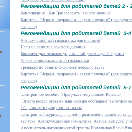
Рекомендации для родителей детей 2 - 
Консультация " Как "разговорить" вашего малыша"
Картотека "Играем, подражаем - звуки получаем" (для родит
возраста)
Рекомендации для родителей детей 3-4
Артикуляционный гимнастика для малышей
Игры на развитие речевого дыхания
ИЕ
Комплекс дыхательных упражнений для младшей группы
Упражнения дыхательной гимнастики
Тренажер по развитию фонематического звука
Картотека "Играем, подражаем - звуки получаем" (для родит
возраста)
Рекомендации для родителей детей 5-7
И
Электронное пособие "Прогулка с лягушонком Квакшей"
"Вместе весело играем - наш словарь обогащаем" (электронная
Сборник артикуляционных сказок
Электронный журнал для детей и родителей старшей логопе
Ю
выпуска: Артикуляционная гимнастика. Авторы выпуска: учи
и воспитатель логопедической группы Прилепская Елена Вяч