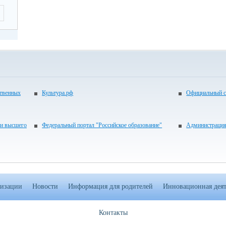
ственных
Культура.рф
Официальный с
 и высшего
Федеральный портал "Российское образование"
Администрация
низации
Новости
Информация для родителей
Инновационная деят
Контакты