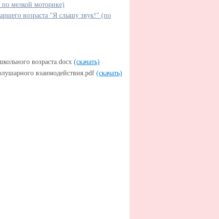
 по мелкой моторике)
аршего возраста "Я слышу звук!" (по
школьного возраста.docx
(скачать)
олушарного взаимодействия.pdf
(скачать)