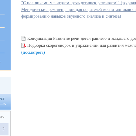
"С пальчиками мы играем, речь детишек развиваем!" (журнал
Методические рекомендации для родителей воспитанников ст
формированию навыков звукового анализа и синтеза)
Консультация Развитие речи детей раннего и младшего до
Подборка скороговорок и упражнений для развития межп
(посмотреть)
Я
уст
вс
2