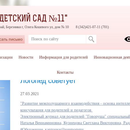
ДЕТСКИЙ САД №11"
ай, Березники г, Олега Кошевого ул, дом № 10
8 (342)421-07-11 (701)
сать письмо
низации
Новости
Информация для родителей
Инновационная деят
Контакты
Главная
»
Советы специалистов
»
Логопед советует
Логопед советует
27.03.2021
"Развитие межполушарного взаимодействия - основа интелле
консультация для родителей и педагогов
Электронный журнал для родителей "Говоруша" специальны
Наталья Вениаминовна, Кузнецова Светлана Викторовна, Ра
#Обучающие_карточки@sunmommy