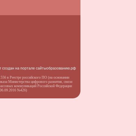
т создан на портале сайтыобразованию.рф
556 в Реестре российского ПО (на основании
иказа Министерства цифрового развития, связи
массовых коммуникаций Российской Федерации
 06.09.2016 №426)