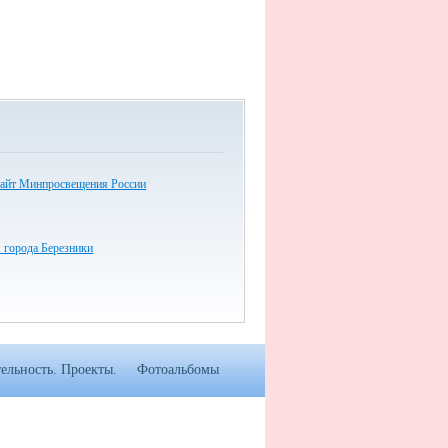
айт Минпросвещения России
 города Березники
ельность. Проекты.
Фотоальбомы